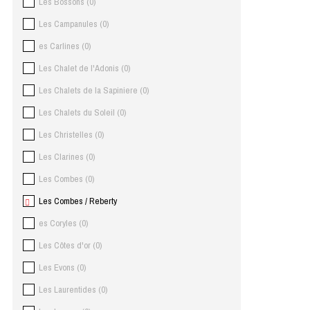
Les Bossons
(
0
)
Les Campanules
(
0
)
es Carlines
(
0
)
Les Chalet de l'Adonis
(
0
)
Les Chalets de la Sapiniere
(
0
)
Les Chalets du Soleil
(
0
)
Les Christelles
(
0
)
Les Clarines
(
0
)
Les Combes
(
0
)
Les Combes / Reberty
es Coryles
(
0
)
Les Côtes d'or
(
0
)
Les Evons
(
0
)
Les Laurentides
(
0
)