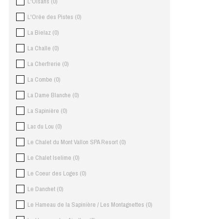
L'Oisans
(
0
)
L'Orée des Pistes
(
0
)
La Bielaz
(
0
)
La Challe
(
0
)
La Cherfrerie
(
0
)
La Combe
(
0
)
La Dame Blanche
(
0
)
La Sapinière
(
0
)
Lac du Lou
(
0
)
Le Chalet du Mont Vallon SPA Resort
(
0
)
Le Chalet Iselime
(
0
)
Le Coeur des Loges
(
0
)
Le Danchet
(
0
)
Le Hameau de la Sapinière / Les Montagnettes
(
0
)