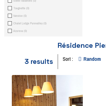
Soleil Vacances
(
0
)
Tougnette
(
0
)
Vanoise
(
0
)
Chalet Lodge Purevalley
(
0
)
Azureva
(
0
)
Résidence Pie
Sort :
Random
3
results