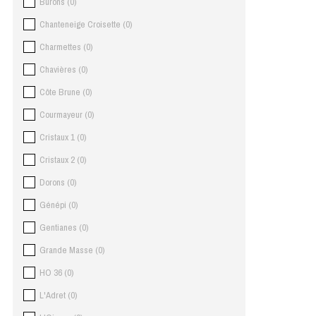
Burons
(
0
)
Chanteneige Croisette
(
0
)
Charmettes
(
0
)
Chavières
(
0
)
Côte Brune
(
0
)
Courmayeur
(
0
)
Cristaux 1
(
0
)
Cristaux 2
(
0
)
Dorons
(
0
)
Génépi
(
0
)
Gentianes
(
0
)
Grande Masse
(
0
)
HO 36
(
0
)
L'Adret
(
0
)