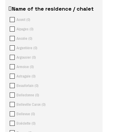
Name of the residence / chalet
Aconit
(
0
)
Alpages
(
0
)
Ancolie
(
0
)
Argentière
(
0
)
Argousier
(
0
)
Armoise
(
0
)
Astragale
(
0
)
Beaufortain
(
0
)
Belledonne
(
0
)
Belleville Caron
(
0
)
Bellevue
(
0
)
Boëdette
(
0
)