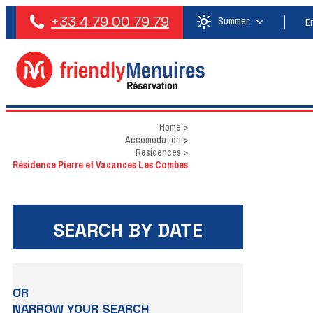
+33 4 79 00 79 79
Summer
E
Home
>
Accomodation
>
Residences
>
Résidence Pierre et Vacances Les Combes
SEARCH BY DATE
OR
NARROW YOUR SEARCH