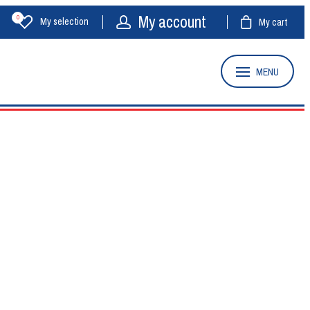
My account
0
My selection
My cart
MENU