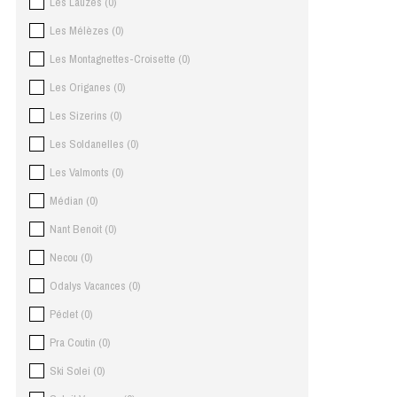
Les Lauzes
(
0
)
Les Mélèzes
(
0
)
Les Montagnettes-Croisette
(
0
)
Les Origanes
(
0
)
Les Sizerins
(
0
)
Les Soldanelles
(
0
)
Les Valmonts
(
0
)
Médian
(
0
)
Nant Benoit
(
0
)
Necou
(
0
)
Odalys Vacances
(
0
)
Péclet
(
0
)
Pra Coutin
(
0
)
Ski Solei
(
0
)