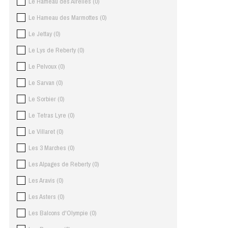
Le Hameau des Airelles
(
0
)
Le Hameau des Marmottes
(
0
)
Le Jettay
(
0
)
Le Lys de Reberty
(
0
)
Le Pelvoux
(
0
)
Le Sarvan
(
0
)
Le Sorbier
(
0
)
Le Tetras Lyre
(
0
)
Le Villaret
(
0
)
Les 3 Marches
(
0
)
Les Alpages de Reberty
(
0
)
Les Aravis
(
0
)
Les Asters
(
0
)
Les Balcons d'Olympie
(
0
)